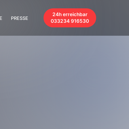
24h erreichbar
E
PRESSE
033234 916530