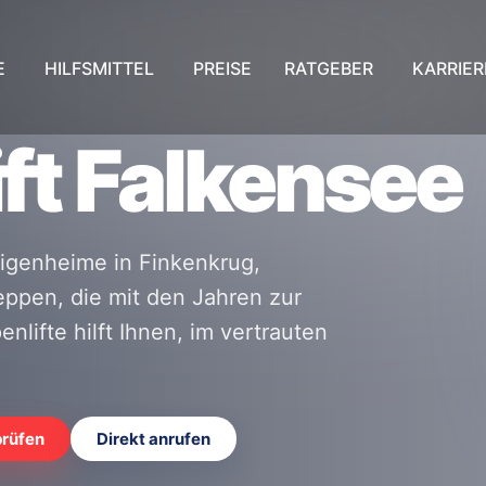
E
HILFSMITTEL
PREISE
RATGEBER
KARRIER
ft Falkensee
Eigenheime in Finkenkrug,
ppen, die mit den Jahren zur
lifte hilft Ihnen, im vertrauten
prüfen
Direkt anrufen