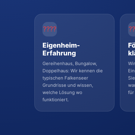
????
?
Eigenheim-
F
Erfahrung
kl
Gereihenhaus, Bungalow,
Wir
Doppelhaus: Wir kennen die
Ein
typischen Falkenseer
Si
Grundrisse und wissen,
wan
welche Lösung wo
für
funktioniert.